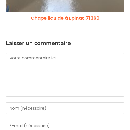
Chape liquide à Epinac 71360
Laisser un commentaire
Comment
Enter
your
name
Enter
or