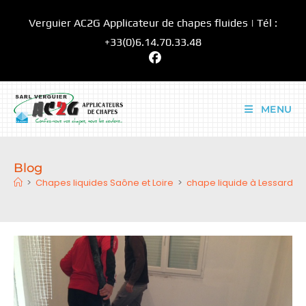
Skip
Verguier AC2G Applicateur de chapes fluides | Tél :
to
content
+33(0)6.14.70.33.48
MENU
Blog
>
Chapes liquides Saône et Loire
>
chape liquide à Lessard 71