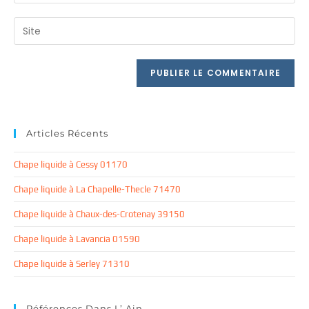
your
username
email
Saisir
to
address
l’URL
comment
to
de
comment
votre
site
(facultatif)
Articles Récents
Chape liquide à Cessy 01170
Chape liquide à La Chapelle-Thecle 71470
Chape liquide à Chaux-des-Crotenay 39150
Chape liquide à Lavancia 01590
Chape liquide à Serley 71310
Références Dans L’ Ain