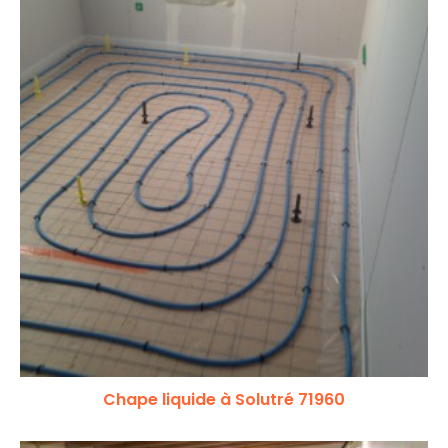
Chape liquide à Solutré 71960