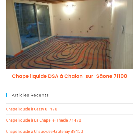
Chape liquide DSA à Chalon-sur-Sâone 71100
Articles Récents
Chape liquide à Cessy 01170
Chape liquide à La Chapelle-Thecle 71470
Chape liquide à Chaux-des-Crotenay 39150