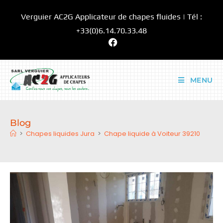
Verguier AC2G Applicateur de chapes fluides | Tél :
+33(0)6.14.70.33.48
MENU
Blog
>
Chapes liquides Jura
>
Chape liquide à Voiteur 39210