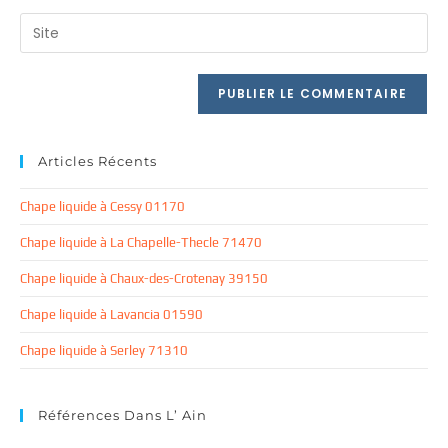
username
email
Saisir
to
address
l’URL
comment
to
de
comment
votre
site
(facultatif)
Articles Récents
Chape liquide à Cessy 01170
Chape liquide à La Chapelle-Thecle 71470
Chape liquide à Chaux-des-Crotenay 39150
Chape liquide à Lavancia 01590
Chape liquide à Serley 71310
Références Dans L’ Ain