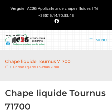
Skip
Verguier AC2G Applicateur de chapes fluides | Tél :
to
content
+33(0)6.14.70.33.48
MENU
Chape liquide Tournus 71700
>
Chape liquide Tournus 71700
Chape liquide Tournus
71700