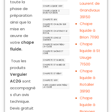
toute la
Laurent de
CHAPE LIQUIDE VIRY
phase de
Grandvaux
CHAPE LIQUIDE À
MONTCHANIN
préparation
39150
CHAPISTE AIN
ainsi que la
Chape
CHAPISTE CHALON SUR
SAÔNE
mise en
liquide à
CHAPISTE CHATENOY LE
ROYAL
œuvre de
Brion 71190
CHAPISTE LONS LE
SAUNIER
votre
chape
Chape
CHAPISTE MONTRÉAL-
LA-CLUSE
fluide.
liquide à St
CHAPISTE SAÔNE ET
LOIRE
Usuge
Tous les
CHAPISTE ST MARCEL
71500
CHAPISTE ST MARD DE
produits
VAUX
Chape
Verguier
CHAPISTE ST RÉMY
liquide à
AC2G
sont
CHAPISTE VIRY
Rotalier
HAPE LIQUIDE MONTRÉAL-
accompagné
LA-CLUSE
39190
s d’un avis
Chape
technique.
liquide à
Devis gratuit
Branges