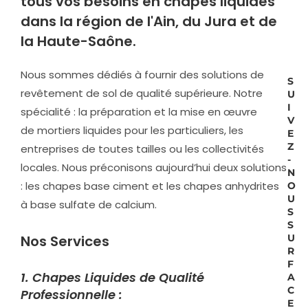
tous vos besoins en chapes liquides
dans la région de l'Ain, du Jura et de
la Haute-Saône.
Nous sommes dédiés à fournir des solutions de
S
revêtement de sol de qualité supérieure. Notre
U
I
spécialité : la préparation et la mise en œuvre
V
de mortiers liquides pour les particuliers, les
E
Z
entreprises de toutes tailles ou les collectivités
-
locales. Nous préconisons aujourd’hui deux solutions
N
: les chapes base ciment et les chapes anhydrites
O
U
à base sulfate de calcium.
S
S
Nos Services
U
R
F
1. Chapes Liquides de Qualité
A
C
Professionnelle :
E