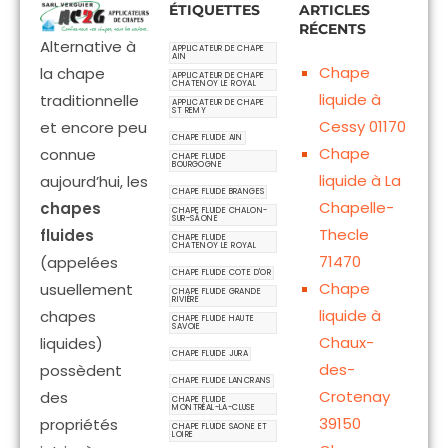
ÉTIQUETTES
ARTICLES
RÉCENTS
Alternative à
APPLICATEUR DE CHAPE
AIN
Chape
la chape
APPLICATEUR DE CHAPE
CHATENOY LE ROYAL
liquide à
traditionnelle
APPLICATEUR DE CHAPE
ST REMY
Cessy 01170
et encore peu
CHAPE FLUIDE AIN
Chape
connue
CHAPE FLUIDE
BOURGOGNE
liquide à La
aujourd’hui, les
CHAPE FLUIDE BRANGES
Chapelle-
chapes
CHAPE FLUIDE CHALON-
SUR-SÂONE
Thecle
fluides
CHAPE FLUIDE
CHATENOY LE ROYAL
71470
(appelées
CHAPE FLUIDE COTE D'OR
Chape
usuellement
CHAPE FLUIDE GRANDE
RIVIÈRE
liquide à
chapes
CHAPE FLUIDE HAUTE
SAVOIE
Chaux-
liquides)
CHAPE FLUIDE JURA
des-
possèdent
CHAPE FLUIDE LANCRANS
Crotenay
des
CHAPE FLUIDE
MONTRÉAL-LA-CLUSE
39150
propriétés
CHAPE FLUIDE SAONE ET
LOIRE