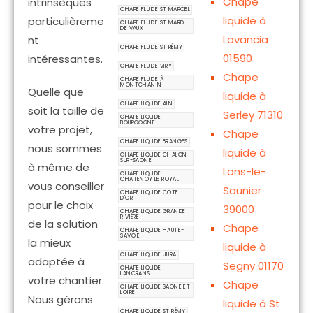
Chape
intrinsèques
CHAPE FLUIDE ST MARCEL
liquide à
particulièreme
CHAPE FLUIDE ST MARD
DE VAUX
Lavancia
nt
CHAPE FLUIDE ST RÉMY
01590
intéressantes.
CHAPE FLUIDE VIRY
Chape
CHAPE FLUIDE À
MONTCHANIN
Quelle que
liquide à
CHAPE LIQUIDE AIN
soit la taille de
Serley 71310
CHAPE LIQUIDE
BOURGOGNE
votre projet,
Chape
CHAPE LIQUIDE BRANGES
nous sommes
liquide à
CHAPE LIQUIDE CHALON-
SUR-SAONE
à même de
Lons-le-
CHAPE LIQUIDE
CHATENOY LE ROYAL
vous conseiller
Saunier
CHAPE LIQUIDE COTE
D'OR
pour le choix
39000
CHAPE LIQUIDE GRANDE
RIVIÈRE
de la solution
Chape
CHAPE LIQUIDE HAUTE-
SAVOIE
la mieux
liquide à
CHAPE LIQUIDE JURA
adaptée à
Segny 01170
CHAPE LIQUIDE
LANCRANS
votre chantier.
Chape
CHAPE LIQUIDE SAONE ET
LOIRE
Nous gérons
liquide à St
CHAPE LIQUIDE ST RÉMY