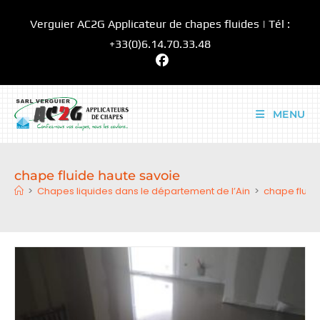
Skip
Verguier AC2G Applicateur de chapes fluides | Tél :
to
content
+33(0)6.14.70.33.48
MENU
chape fluide haute savoie
>
Chapes liquides dans le département de l’Ain
>
chape fluid