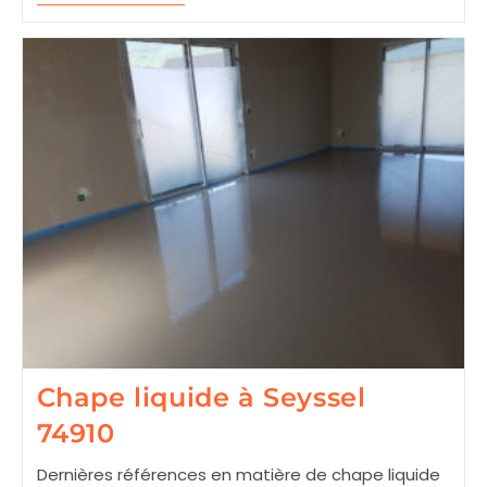
Liquide
À
Collonges-
Sous-
Salève
74160
Chape liquide à Seyssel
74910
Dernières références en matière de chape liquide