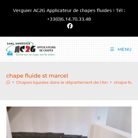
Skip
Verguier AC2G Applicateur de chapes fluides | Tél :
to
content
+33(0)6.14.70.33.48
MENU
chape fluide st marcel
>
Chapes liquides dans le département de l’Ain
>
chape fluid