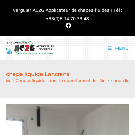
Skip
Verguier AC2G Applicateur de chapes fluides | Tél :
to
content
+33(0)6.14.70.33.48
MENU
chape liquide Lancrans
>
Chapes liquides dans le département de l’Ain
>
chape liqui