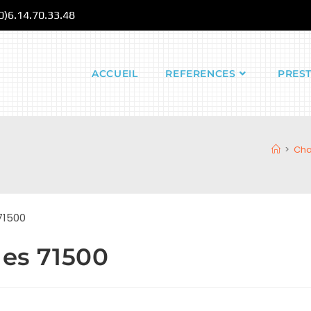
(0)6.14.70.33.48
ACCUEIL
REFERENCES
PRES
>
Cha
ges 71500