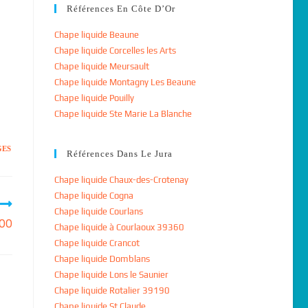
Références En Côte D’Or
Chape liquide Beaune
Chape liquide Corcelles les Arts
Chape liquide Meursault
Chape liquide Montagny Les Beaune
Chape liquide Pouilly
Chape liquide Ste Marie La Blanche
GES
Références Dans Le Jura
Chape liquide Chaux-des-Crotenay
Chape liquide Cogna
Chape liquide Courlans
500
Chape liquide à Courlaoux 39360
Chape liquide Crancot
Chape liquide Domblans
Chape liquide Lons le Saunier
Chape liquide Rotalier 39190
Chape liquide St Claude