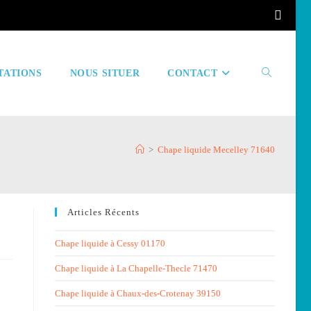
TATIONS
NOUS SITUER
CONTACT
Toggle
>
Chape liquide Mecelley 71640
website
Articles Récents
search
Chape liquide à Cessy 01170
Chape liquide à La Chapelle-Thecle 71470
Chape liquide à Chaux-des-Crotenay 39150