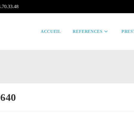
4.70.33.48
ACCUEIL
REFERENCES
PRES
1640