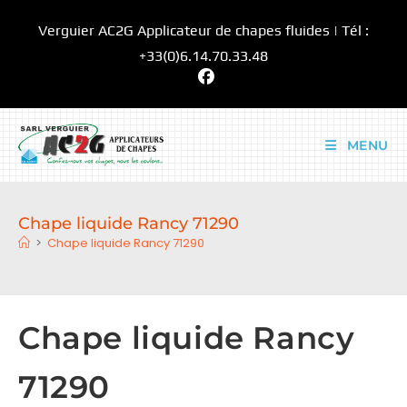
Skip
Verguier AC2G Applicateur de chapes fluides | Tél :
to
content
+33(0)6.14.70.33.48
MENU
Chape liquide Rancy 71290
>
Chape liquide Rancy 71290
Chape liquide Rancy
71290