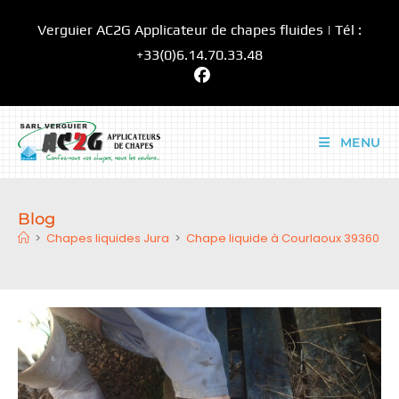
Skip
Verguier AC2G Applicateur de chapes fluides | Tél :
to
content
+33(0)6.14.70.33.48
MENU
Blog
>
Chapes liquides Jura
>
Chape liquide à Courlaoux 39360