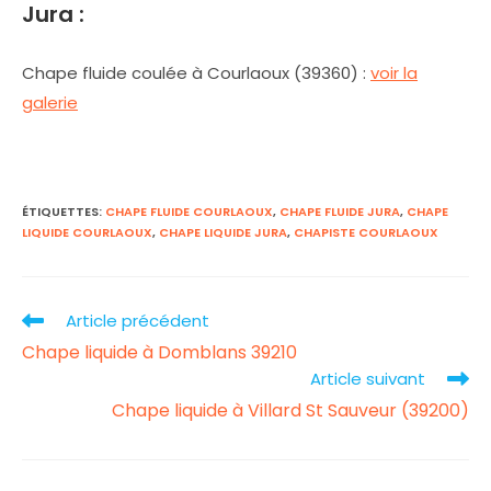
Jura :
Chape fluide coulée à Courlaoux (39360) :
voir la
galerie
ÉTIQUETTES
:
CHAPE FLUIDE COURLAOUX
,
CHAPE FLUIDE JURA
,
CHAPE
LIQUIDE COURLAOUX
,
CHAPE LIQUIDE JURA
,
CHAPISTE COURLAOUX
Article précédent
Read
Chape liquide à Domblans 39210
more
Article suivant
articles
Chape liquide à Villard St Sauveur (39200)