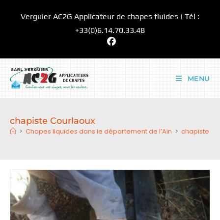
Skip
Verguier AC2G Applicateur de chapes fluides | Tél :
to
content
+33(0)6.14.70.33.48
MENU
chapiste Courlaoux
>
Chapes liquides dans le département de l’Ain
>
chapiste Co