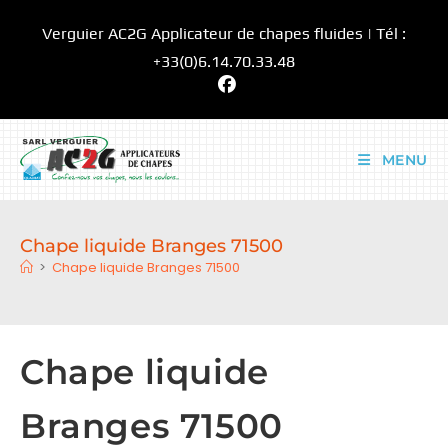
Skip
Verguier AC2G Applicateur de chapes fluides | Tél :
to
content
+33(0)6.14.70.33.48
MENU
Chape liquide Branges 71500
>
Chape liquide Branges 71500
Chape liquide
Branges 71500