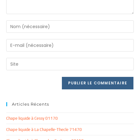
Enter
your
name
Enter
or
your
username
email
Saisir
to
address
l’URL
comment
to
de
comment
votre
site
(facultatif)
Articles Récents
Chape liquide à Cessy 01170
Chape liquide à La Chapelle-Thecle 71470