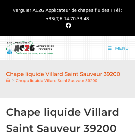
Skip
Verguier AC2G Applicateur de chapes fluides | Tél :
to
content
+33(0)6.14.70.33.48
MENU
Chape liquide Villard Saint Sauveur 39200
>
Chape liquide Villard Saint Sauveur 39200
Chape liquide Villard
Saint Sauveur 39200