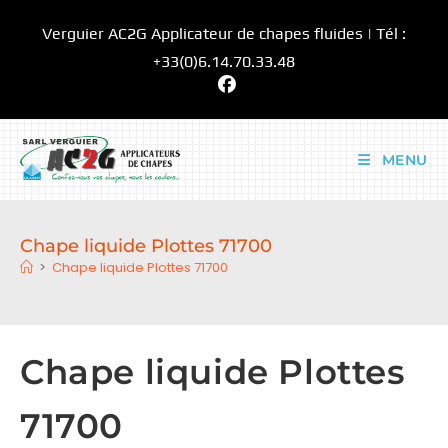
Skip
Verguier AC2G Applicateur de chapes fluides | Tél :
to
content
+33(0)6.14.70.33.48
MENU
Chape liquide Plottes 71700
>
Chape liquide Plottes 71700
Chape liquide Plottes
71700