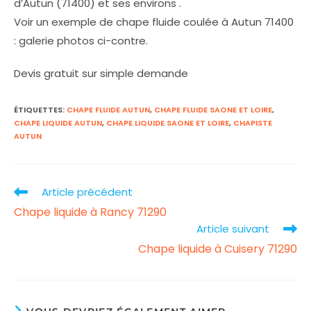
d’Autun (71400) et ses environs .
Voir un exemple de chape fluide coulée à Autun 71400
: galerie photos ci-contre.
Devis gratuit sur simple demande
ÉTIQUETTES
:
CHAPE FLUIDE AUTUN
,
CHAPE FLUIDE SAONE ET LOIRE
,
CHAPE LIQUIDE AUTUN
,
CHAPE LIQUIDE SAONE ET LOIRE
,
CHAPISTE
AUTUN
Article précédent
Read
Chape liquide à Rancy 71290
more
Article suivant
articles
Chape liquide à Cuisery 71290