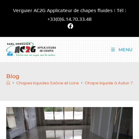
Skip
Verguier AC2G Applicateur de chapes fluides | Tél :
to
content
+33(0)6.14.70.33.48
MENU
Blog
>
Chapes liquides Saône et Loire
>
Chape liquide à Autun 714