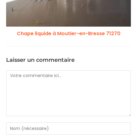
Chape liquide à Moutier-en-Bresse 71270
Laisser un commentaire
Comment
Enter
your