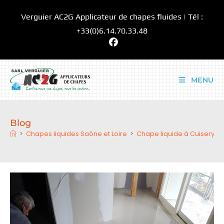
Skip
Verguier AC2G Applicateur de chapes fluides | Tél :
to
content
+33(0)6.14.70.33.48
MENU
Blog
>
Chapes liquides Saône et Loire
>
Chape liquide à Cuisery 71