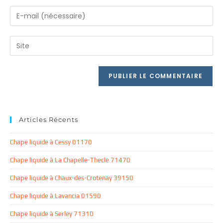
name
Enter
or
your
username
email
Saisir
to
address
l’URL
comment
to
de
comment
votre
site
(facultatif)
Articles Récents
Chape liquide à Cessy 01170
Chape liquide à La Chapelle-Thecle 71470
Chape liquide à Chaux-des-Crotenay 39150
Chape liquide à Lavancia 01590
Chape liquide à Serley 71310