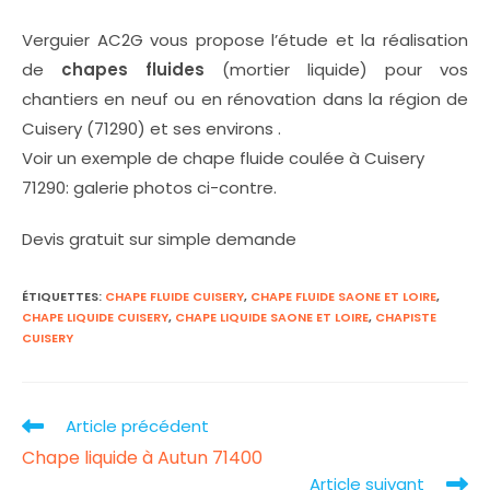
Verguier AC2G vous propose l’étude et la réalisation
de
chapes fluides
(mortier liquide) pour vos
chantiers en neuf ou en rénovation dans la région de
Cuisery (71290) et ses environs .
Voir un exemple de chape fluide coulée à Cuisery
71290: galerie photos ci-contre.
Devis gratuit sur simple demande
ÉTIQUETTES
:
CHAPE FLUIDE CUISERY
,
CHAPE FLUIDE SAONE ET LOIRE
,
CHAPE LIQUIDE CUISERY
,
CHAPE LIQUIDE SAONE ET LOIRE
,
CHAPISTE
CUISERY
Article précédent
Read
Chape liquide à Autun 71400
more
Article suivant