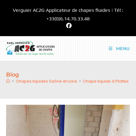
Skip
Verguier AC2G Applicateur de chapes fluides | Tél :
to
content
+33(0)6.14.70.33.48
MENU
Blog
>
Chapes liquides Saône et Loire
>
Chape liquide à Plottes 71