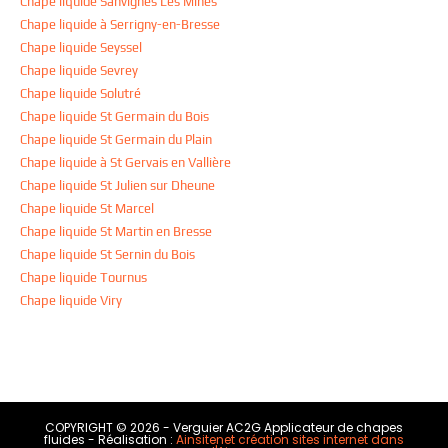
Chape liquide Sanvignes Les Mines
Chape liquide à Serrigny-en-Bresse
Chape liquide Seyssel
Chape liquide Sevrey
Chape liquide Solutré
Chape liquide St Germain du Bois
Chape liquide St Germain du Plain
Chape liquide à St Gervais en Vallière
Chape liquide St Julien sur Dheune
Chape liquide St Marcel
Chape liquide St Martin en Bresse
Chape liquide St Sernin du Bois
Chape liquide Tournus
Chape liquide Viry
COPYRIGHT © 2026 - Verguier AC2G Applicateur de chapes
fluides - Réalisation :
Ainsitenet création sites internet dans