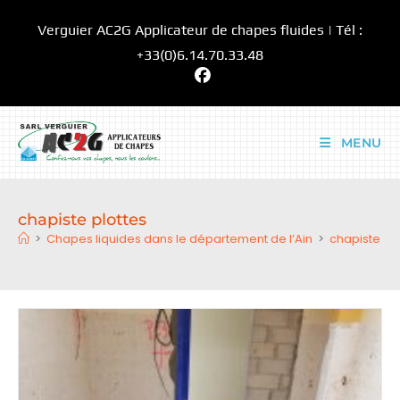
Skip
Verguier AC2G Applicateur de chapes fluides | Tél :
to
content
+33(0)6.14.70.33.48
MENU
chapiste plottes
>
Chapes liquides dans le département de l’Ain
>
chapiste plo