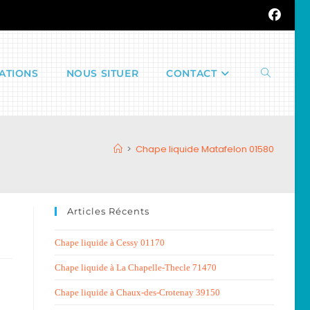
ATIONS
NOUS SITUER
CONTACT
Toggle
>
Chape liquide Matafelon 01580
website
Articles Récents
search
Chape liquide à Cessy 01170
Chape liquide à La Chapelle-Thecle 71470
Chape liquide à Chaux-des-Crotenay 39150