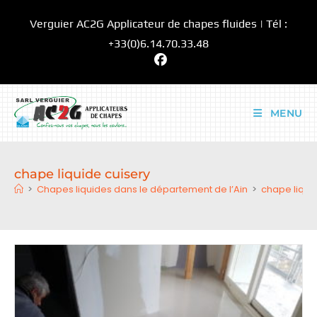
Skip
Verguier AC2G Applicateur de chapes fluides | Tél :
to
content
+33(0)6.14.70.33.48
MENU
chape liquide cuisery
>
Chapes liquides dans le département de l’Ain
>
chape liqui