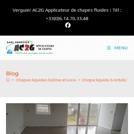
Skip
Verguier AC2G Applicateur de chapes fluides | Tél :
to
content
+33(0)6.14.70.33.48
MENU
Blog
>
Chapes liquides Saône et Loire
>
Chape liquide à Antully 71