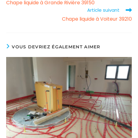
Chape liquide à Grande Rivière 39150
more
Article suivant
articles
Chape liquide à Voiteur 39210
VOUS DEVRIEZ ÉGALEMENT AIMER