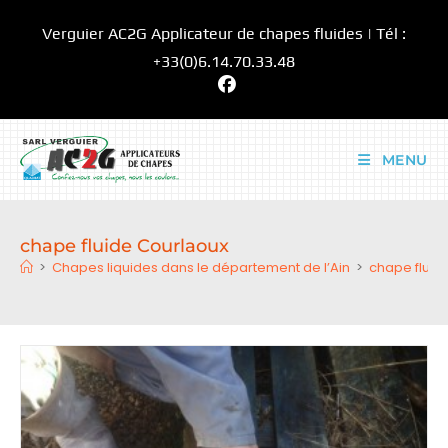
Skip
Verguier AC2G Applicateur de chapes fluides | Tél :
to
content
+33(0)6.14.70.33.48
MENU
chape fluide Courlaoux
>
Chapes liquides dans le département de l’Ain
>
chape fluid