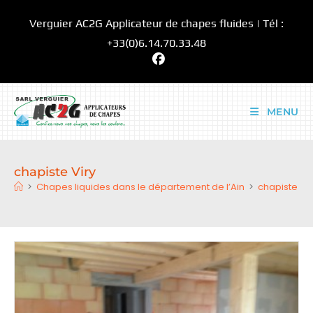
Skip
Verguier AC2G Applicateur de chapes fluides | Tél :
to
content
+33(0)6.14.70.33.48
MENU
chapiste Viry
>
Chapes liquides dans le département de l’Ain
>
chapiste Vir