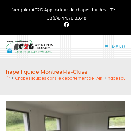
Skip
Verguier AC2G Applicateur de chapes fluides | Tél :
to
content
+33(0)6.14.70.33.48
MENU
hape liquide Montréal-la-Cluse
>
Chapes liquides dans le département de l’Ain
>
hape liquid