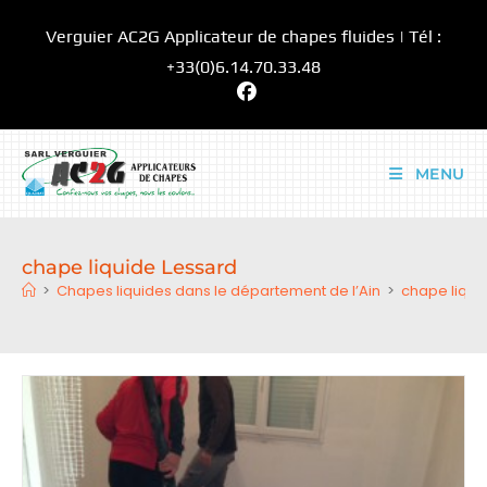
Skip
Verguier AC2G Applicateur de chapes fluides | Tél :
to
content
+33(0)6.14.70.33.48
MENU
chape liquide Lessard
>
Chapes liquides dans le département de l’Ain
>
chape liqui