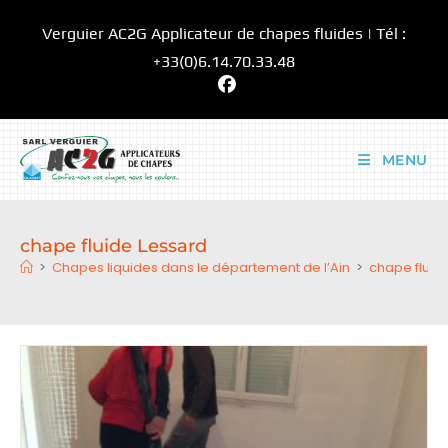
Skip
Verguier AC2G Applicateur de chapes fluides | Tél :
to
content
+33(0)6.14.70.33.48
MENU
chape fluide Lessard
>
Chapes liquides dans le département de l’Ain
>
chape fluid