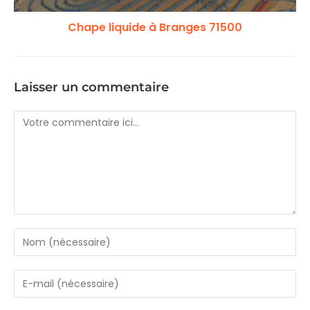
Chape liquide à Branges 71500
Laisser un commentaire
Comment
Enter
your
name
Enter
or
your
username