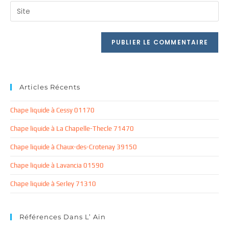
email
Saisir
to
address
l’URL
comment
to
de
comment
votre
site
(facultatif)
Articles Récents
Chape liquide à Cessy 01170
Chape liquide à La Chapelle-Thecle 71470
Chape liquide à Chaux-des-Crotenay 39150
Chape liquide à Lavancia 01590
Chape liquide à Serley 71310
Références Dans L’ Ain