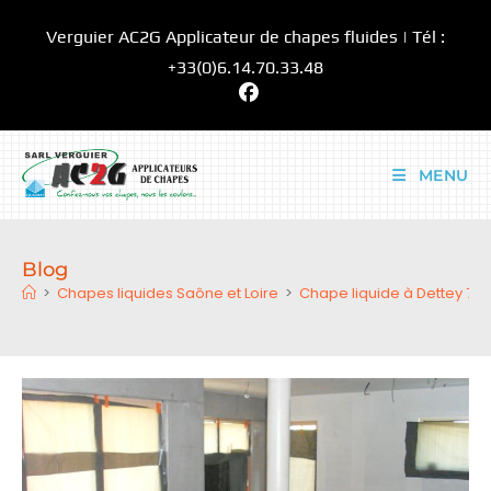
Skip
Verguier AC2G Applicateur de chapes fluides | Tél :
to
content
+33(0)6.14.70.33.48
MENU
Blog
>
Chapes liquides Saône et Loire
>
Chape liquide à Dettey 711