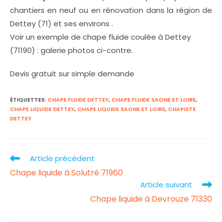
chantiers en neuf ou en rénovation dans la région de
Dettey (71) et ses environs .
Voir un exemple de chape fluide coulée à Dettey
(71190) : galerie photos ci-contre.
Devis gratuit sur simple demande
ÉTIQUETTES
:
CHAPE FLUIDE DETTEY
,
CHAPE FLUIDE SAONE ET LOIRE
,
CHAPE LIQUIDE DETTEY
,
CHAPE LIQUIDE SAONE ET LOIRE
,
CHAPISTE
DETTEY
Article précédent
Read
Chape liquide à Solutré 71960
more
Article suivant
articles
Chape liquide à Devrouze 71330