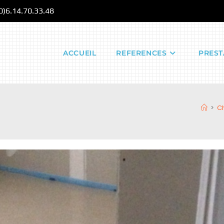
(0)6.14.70.33.48
ACCUEIL
REFERENCES
PREST
>
Ch