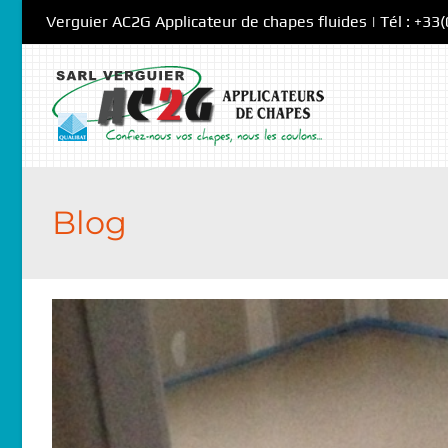
Skip
Verguier AC2G Applicateur de chapes fluides | Tél : +33
to
content
Blog