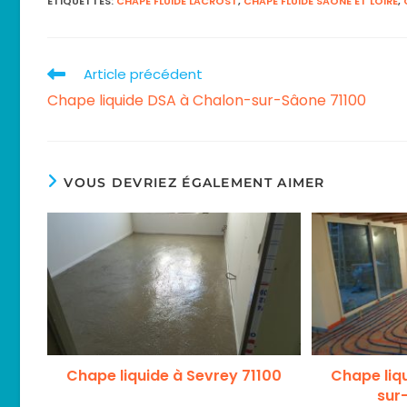
ÉTIQUETTES
:
CHAPE FLUIDE LACROST
,
CHAPE FLUIDE SAONE ET LOIRE
,
Article précédent
Read
Chape liquide DSA à Chalon-sur-Sâone 71100
more
articles
VOUS DEVRIEZ ÉGALEMENT AIMER
Chape liquide à Sevrey 71100
Chape liq
sur