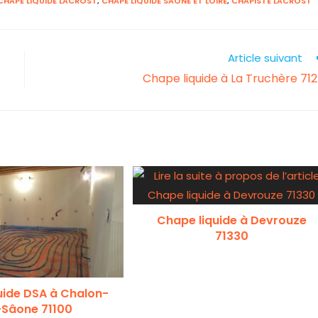
CHAPE LIQUIDE LACROST
,
CHAPE LIQUIDE SAONE ET LOIRE
,
CHAPISTE LACROST
Article suivant
Chape liquide à La Truchère 71
Chape liquide à Devrouze
71330
uide DSA à Chalon-
-Sâone 71100