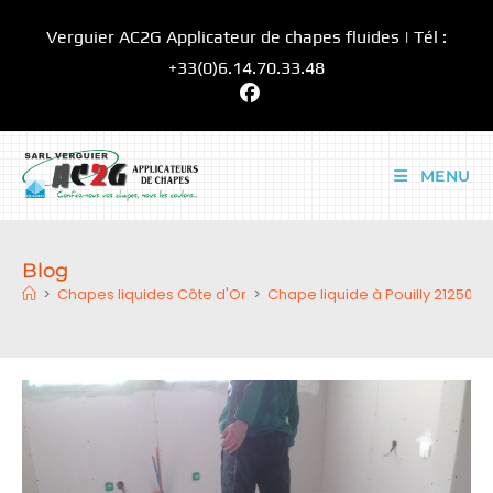
Skip
Verguier AC2G Applicateur de chapes fluides | Tél :
to
content
+33(0)6.14.70.33.48
MENU
Blog
>
Chapes liquides Côte d'Or
>
Chape liquide à Pouilly 21250