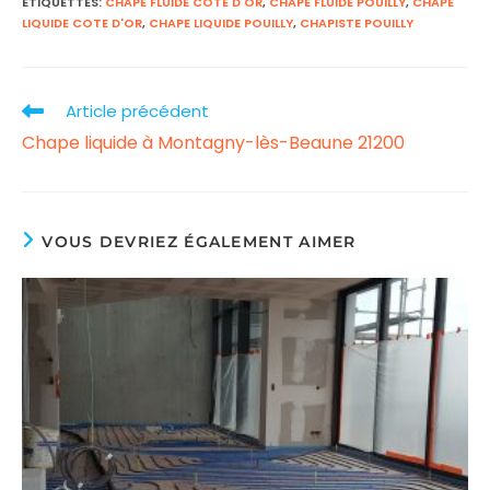
ÉTIQUETTES
:
CHAPE FLUIDE COTE D'OR
,
CHAPE FLUIDE POUILLY
,
CHAPE
LIQUIDE COTE D'OR
,
CHAPE LIQUIDE POUILLY
,
CHAPISTE POUILLY
Article précédent
Read
Chape liquide à Montagny-lès-Beaune 21200
more
articles
VOUS DEVRIEZ ÉGALEMENT AIMER