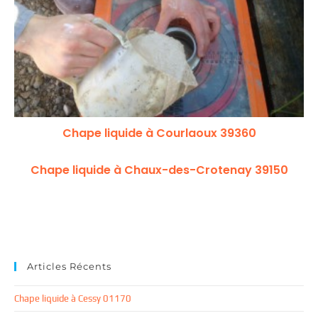
Chape liquide à Courlaoux 39360
Chape liquide à Chaux-des-Crotenay 39150
Articles Récents
Chape liquide à Cessy 01170