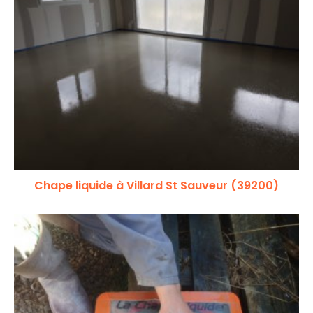
Chape liquide à Villard St Sauveur (39200)