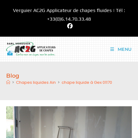
Skip
Verguier AC2G Applicateur de chapes fluides | Tél :
to
content
+33(0)6.14.70.33.48
MENU
Blog
>
Chapes liquides Ain
>
chape liquide à Gex 01170