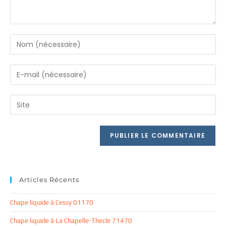
Enter
your
name
Enter
or
your
username
email
Saisir
to
address
l’URL
comment
to
de
comment
votre
site
(facultatif)
Articles Récents
Chape liquide à Cessy 01170
Chape liquide à La Chapelle-Thecle 71470