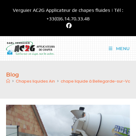
Skip
Verguier AC2G Applicateur de chapes fluides | Tél :
to
content
+33(0)6.14.70.33.48
MENU
Blog
>
Chapes liquides Ain
>
chape liquide à Bellegarde-sur-Valse