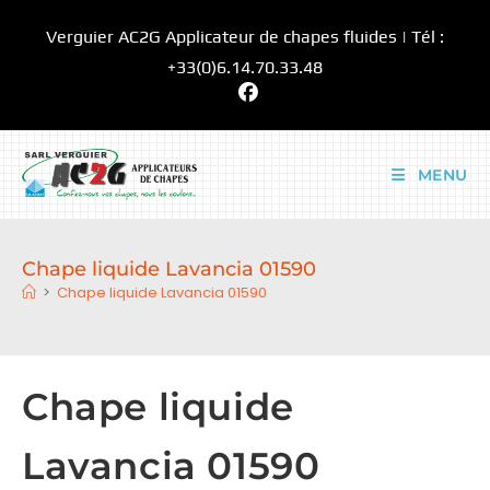
Skip
Verguier AC2G Applicateur de chapes fluides | Tél :
to
content
+33(0)6.14.70.33.48
MENU
Chape liquide Lavancia 01590
>
Chape liquide Lavancia 01590
Chape liquide
Lavancia 01590