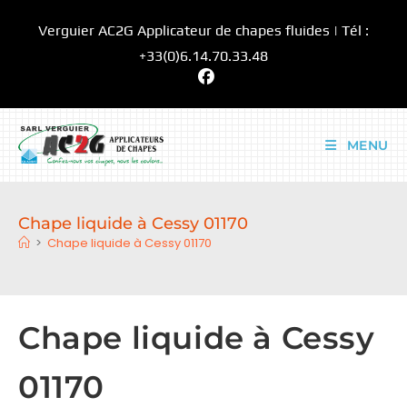
Skip
Verguier AC2G Applicateur de chapes fluides | Tél :
to
content
+33(0)6.14.70.33.48
MENU
Chape liquide à Cessy 01170
>
Chape liquide à Cessy 01170
Chape liquide à Cessy
01170