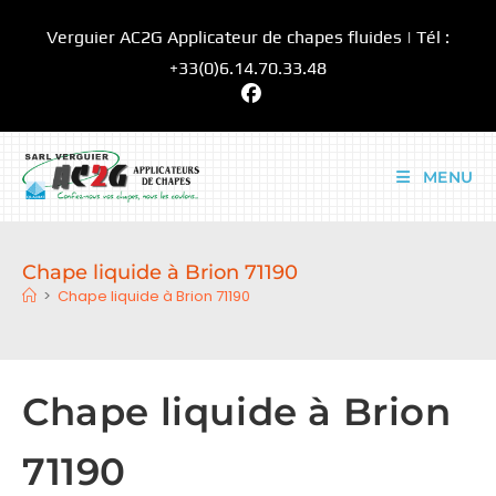
Skip
Verguier AC2G Applicateur de chapes fluides | Tél :
to
content
+33(0)6.14.70.33.48
MENU
Chape liquide à Brion 71190
>
Chape liquide à Brion 71190
Chape liquide à Brion
71190