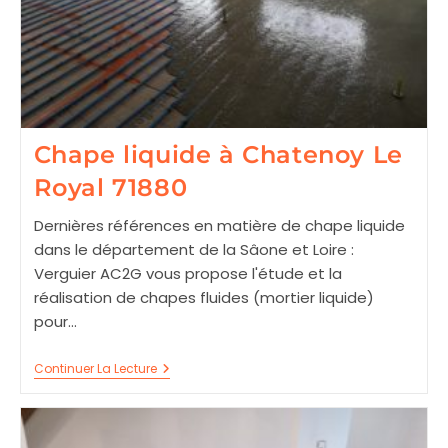
Chape liquide à Chatenoy Le
Royal 71880
Dernières références en matière de chape liquide
dans le département de la Sâone et Loire :
Verguier AC2G vous propose l'étude et la
réalisation de chapes fluides (mortier liquide)
pour…
Chape
Continuer La Lecture
Liquide
À
Chatenoy
Le