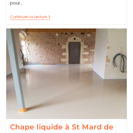
pour…
Chape
Continuer La Lecture
Liquide
À
St
Marcel
71100
Chape liquide à St Mard de