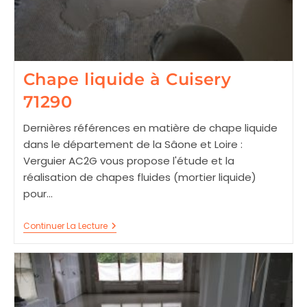
Chape liquide à Cuisery
71290
Dernières références en matière de chape liquide
dans le département de la Sâone et Loire :
Verguier AC2G vous propose l'étude et la
réalisation de chapes fluides (mortier liquide)
pour…
Chape
Continuer La Lecture
Liquide
À
Cuisery
71290