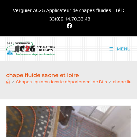
Skip
Verguier AC2G Applicateur de chapes fluides | Tél :
to
content
+33(0)6.14.70.33.48
MENU
chape fluide saone et loire
>
Chapes liquides dans le département de l’Ain
>
chape fluide