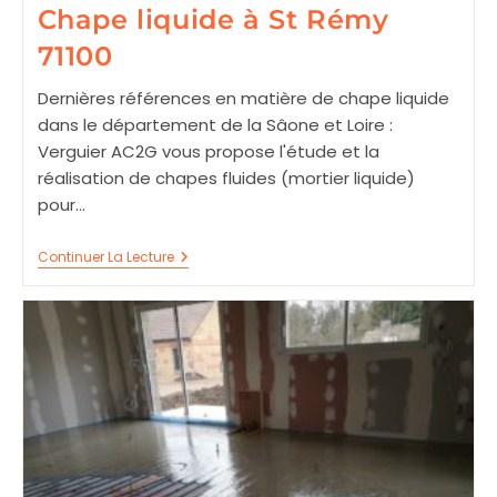
Chape liquide à St Rémy
71100
Dernières références en matière de chape liquide
dans le département de la Sâone et Loire :
Verguier AC2G vous propose l'étude et la
réalisation de chapes fluides (mortier liquide)
pour…
Chape
Continuer La Lecture
Liquide
À
St
Rémy
71100