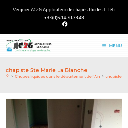
Skip
Verguier AC2G Applicateur de chapes fluides | Tél :
to
content
+33(0)6.14.70.33.48
MENU
chapiste Ste Marie La Blanche
>
Chapes liquides dans le département de l’Ain
>
chapiste St