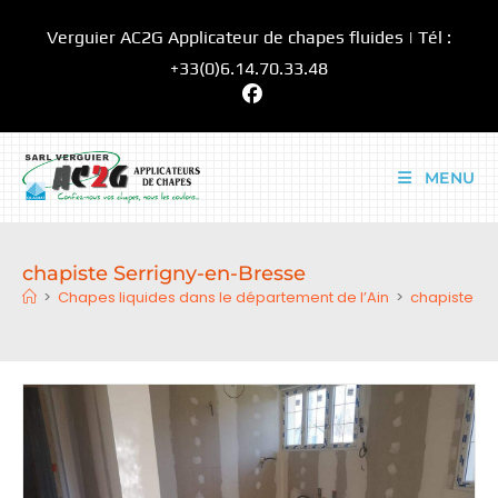
Skip
Verguier AC2G Applicateur de chapes fluides | Tél :
to
content
+33(0)6.14.70.33.48
MENU
chapiste Serrigny-en-Bresse
>
Chapes liquides dans le département de l’Ain
>
chapiste Se