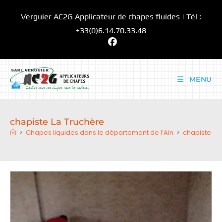
Skip
Verguier AC2G Applicateur de chapes fluides | Tél :
to
content
+33(0)6.14.70.33.48
MENU
chapiste La Truchère
>
Chapes liquides dans le département de l’Ain
>
chapiste La