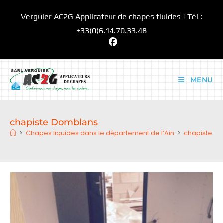
Skip
Verguier AC2G Applicateur de chapes fluides | Tél :
to
content
+33(0)6.14.70.33.48
MENU
chapiste Domblans
>
Chapes liquides dans le département de l’Ain
>
chapiste D