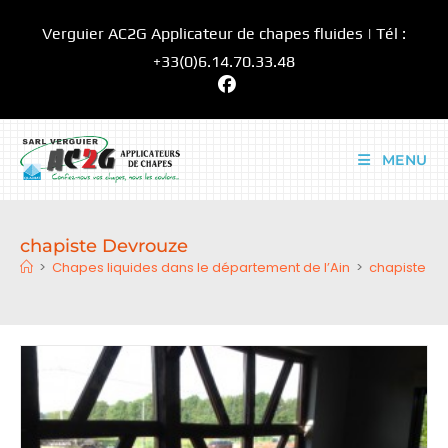
Skip
Verguier AC2G Applicateur de chapes fluides | Tél :
to
content
+33(0)6.14.70.33.48
MENU
chapiste Devrouze
>
Chapes liquides dans le département de l’Ain
>
chapiste D