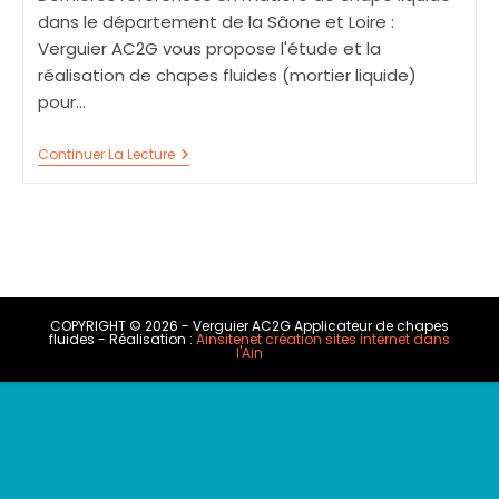
dans le département de la Sâone et Loire :
Verguier AC2G vous propose l'étude et la
réalisation de chapes fluides (mortier liquide)
pour…
Chape
Continuer La Lecture
Liquide
À
St
Julien-
Sur-
Dheune
71210
COPYRIGHT © 2026 - Verguier AC2G Applicateur de chapes
fluides - Réalisation :
Ainsitenet création sites internet dans
l'Ain