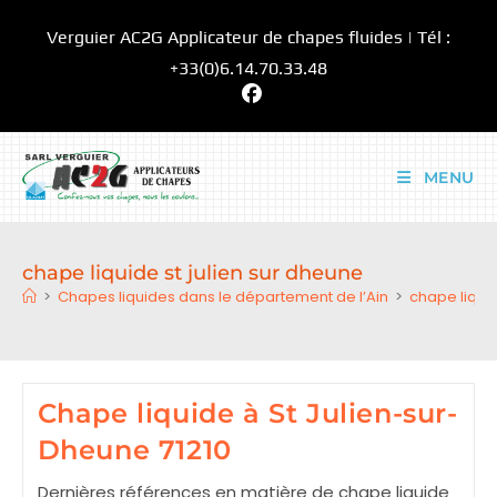
Skip
Verguier AC2G Applicateur de chapes fluides | Tél :
to
content
+33(0)6.14.70.33.48
MENU
chape liquide st julien sur dheune
>
Chapes liquides dans le département de l’Ain
>
chape liquid
Chape liquide à St Julien-sur-
Dheune 71210
Dernières références en matière de chape liquide