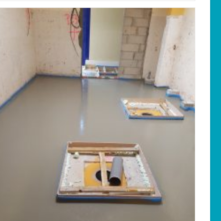
À
St
Germain
Du
Plain
71700