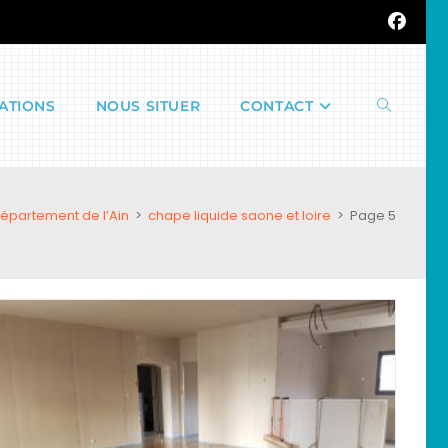
ATIONS
NOUS SITUER
CONTACT
Toggle
département de l’Ain
>
chape liquide saone et loire
>
Page 5
website
search