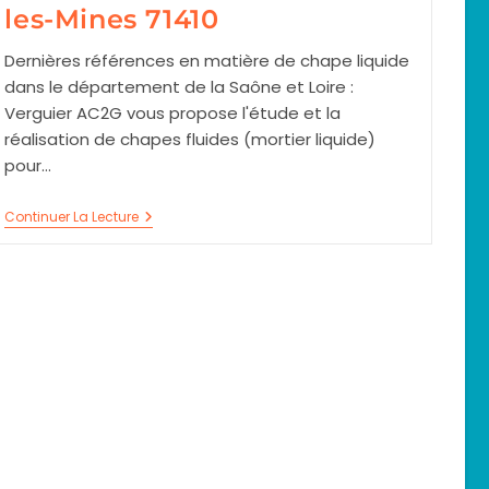
les-Mines 71410
Dernières références en matière de chape liquide
dans le département de la Saône et Loire :
Verguier AC2G vous propose l'étude et la
réalisation de chapes fluides (mortier liquide)
pour…
Chape
Continuer La Lecture
Liquide
À
Sanvignes-
Les-
Mines
71410