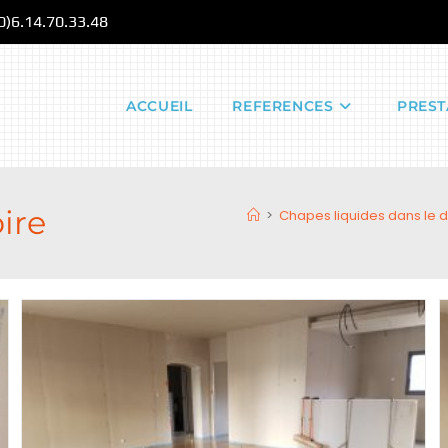
(0)6.14.70.33.48
ACCUEIL
REFERENCES
PREST
ire
>
Chapes liquides dans le 