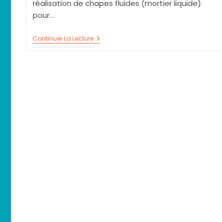
réalisation de chapes fluides (mortier liquide)
pour…
Chape
Continuer La Lecture
Liquide
À
Mâcon
71000