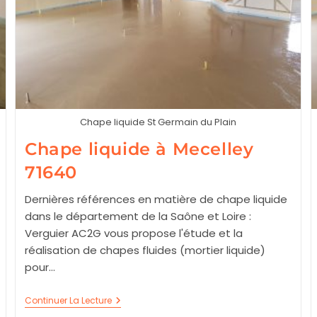
Chape liquide St Germain du Plain
Chape liquide à Mecelley
71640
Dernières références en matière de chape liquide
dans le département de la Saône et Loire :
Verguier AC2G vous propose l'étude et la
réalisation de chapes fluides (mortier liquide)
pour…
Chape
Continuer La Lecture
Liquide