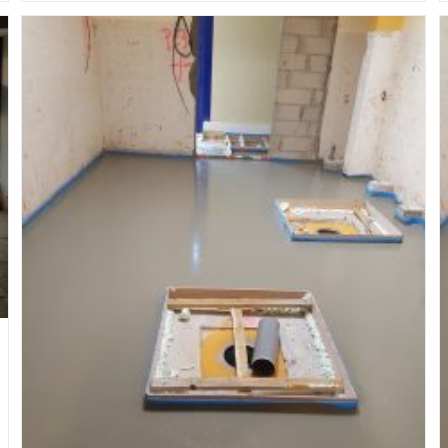
À
Mecelley
71640