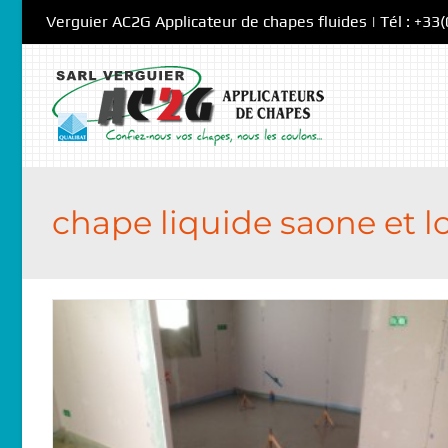
Skip
Verguier AC2G Applicateur de chapes fluides | Tél : +33
to
content
chape liquide saone et lo