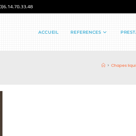
(0)6.14.70.33.48
ACCUEIL
REFERENCES
PREST
>
Chapes liqui