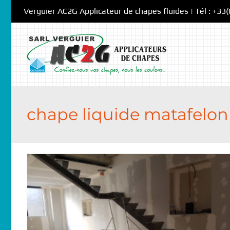
Skip
Verguier AC2G Applicateur de chapes fluides | Tél : +33
to
content
chape liquide matafelon