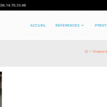
(0)6.14.70.33.48
ACCUEIL
REFERENCES
PREST
>
Chapes li