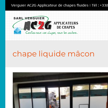
Skip
Verguier AC2G Applicateur de chapes fluides | Tél : +33
to
content
chape liquide mâcon