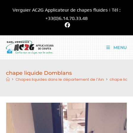
Skip
Verguier AC2G Applicateur de chapes fluides | Tél :
to
content
+33(0)6.14.70.33.48
MENU
chape liquide Domblans
>
Chapes liquides dans le département de l’Ain
>
chape liqu