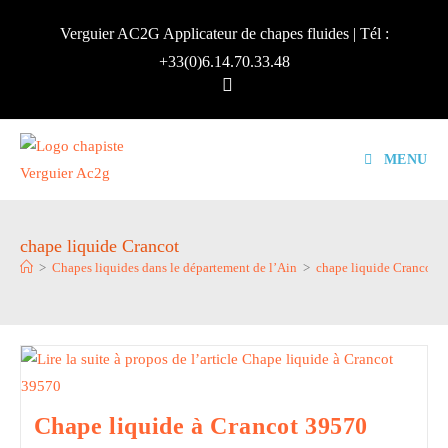
Skip
Verguier AC2G Applicateur de chapes fluides | Tél :
to
+33(0)6.14.70.33.48
content
MENU
chape liquide Crancot
>
Chapes liquides dans le département de l’Ain
>
chape liquide Crancot
Chape liquide à Crancot 39570