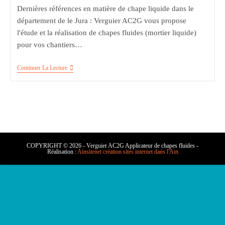
Dernières références en matière de chape liquide dans le
département de le Jura : Verguier AC2G vous propose
l'étude et la réalisation de chapes fluides (mortier liquide)
pour vos chantiers…
Chape
Continuer La Lecture
Liquide
À
Crancot
39570
COPYRIGHT © 2026 - Verguier AC2G Applicateur de chapes fluides -
Réalisation :
Ainsitenet création sites internet dans l'Ain