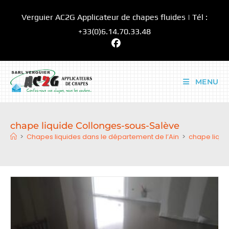
Skip
Verguier AC2G Applicateur de chapes fluides | Tél :
to
content
+33(0)6.14.70.33.48
MENU
chape liquide Collonges-sous-Salève
>
Chapes liquides dans le département de l’Ain
>
chape liqui