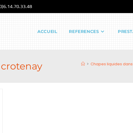
(0)6.14.70.33.48
ACCUEIL
REFERENCES
PREST
 crotenay
>
Chapes liquides dans 