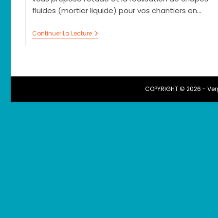
fluides (mortier liquide) pour vos chantiers en…
Chape
Continuer La Lecture
Liquide
À
Chaux-
Des-
Crotenay
39150
COPYRIGHT © 2026 - Verg