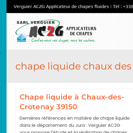
Skip
Verguier AC2G Applicateur de chapes fluides | Tél : +33
to
content
chape liquide chaux des
Chape liquide à Chaux-des-
Crotenay 39150
Dernières références en matière de chape liquide
dans le département du Jura : Verguier AC2G
vous propose l'étude et la réalisation de chapes